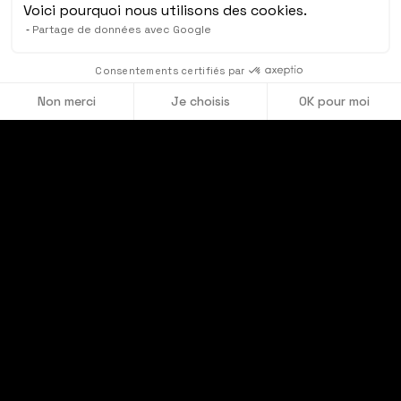
Voici pourquoi nous utilisons des cookies.
Partage de données avec Google
Consentements certifiés par
Non merci
Je choisis
OK pour moi
Axeptio consent
Plateforme de Gestion du Consentement : Personnalisez vos O
Notre plateforme vous permet d'adapter et de gérer vos paramètr