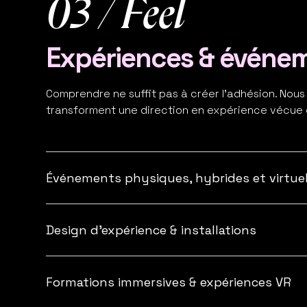
03 / Feel
Expériences & événe
Comprendre ne suffit pas à créer l’adhésion. Nou
transforment une direction en expérience vécue 
Événements physiques, hybrides et virtue
Du séminaire de direction à la convention mondia
produire un effet réel : une direction mieux comp
Design d'expérience & installations
dynamique collective qui s'installe.
De la scène à l'espace d'exposition, chaque dispos
une direction de façon sensorielle et mémorable
Formations immersives & expériences VR
collectif.