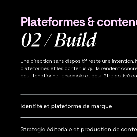
Plateformes & conten
02 / Build
Une direction sans dispositif reste une intention.
plateformes et les contenus qui la rendent concrèt
pour fonctionner ensemble et pour être activé dan
Identité et plateforme de marque
Cohérente, activable, scalable. Une identité const
(visuelle, éditoriale et systémique) pour que vos 
Stratégie éditoriale et production de cont
déperdition.