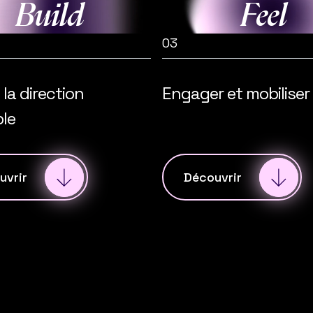
Build
Feel
03
la direction
Engager et mobiliser
ble
uvrir
Découvrir