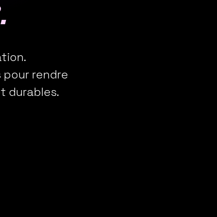
e
.
tion.
 pour rendre
et durables.