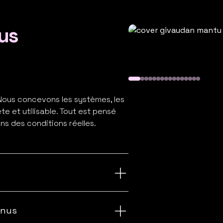
us
Jeu vidéo R
 Nous concevons les systèmes, les
e et utilisable. Tout est pensé
s des conditions réelles.
ruite dans ses trois dimensions
équipes puissent la déployer sans
enus