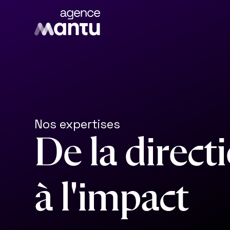
Nos expertises
D
e
l
a
d
i
r
e
c
t
i
à
l
'
i
m
p
a
c
t