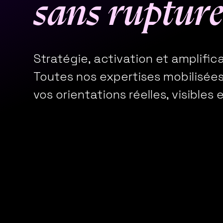
s
a
n
s
r
u
p
t
u
r
Stratégie, activation et amplifica
Toutes nos expertises mobilisées
vos orientations réelles, visibles 