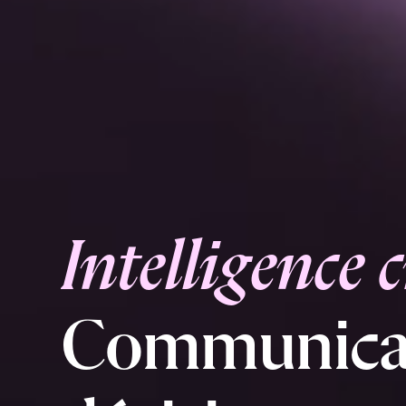
I
n
t
e
l
l
i
g
e
n
c
e
c
C
o
m
m
u
n
i
c