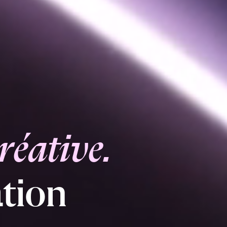
r
é
a
t
i
v
e
.
a
t
i
o
n