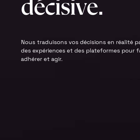
d
é
c
i
s
i
v
e
.
Nous traduisons vos décisions en réalité pa
des expériences et des plateformes pour f
adhérer et agir.