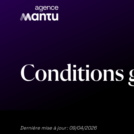
C
o
n
d
i
t
i
o
n
s
Dernière mise à jour : 09/04/2026