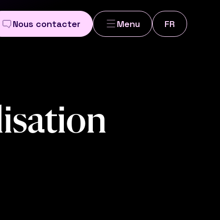
Nous contacter
Menu
FR
l
i
s
a
t
i
o
n