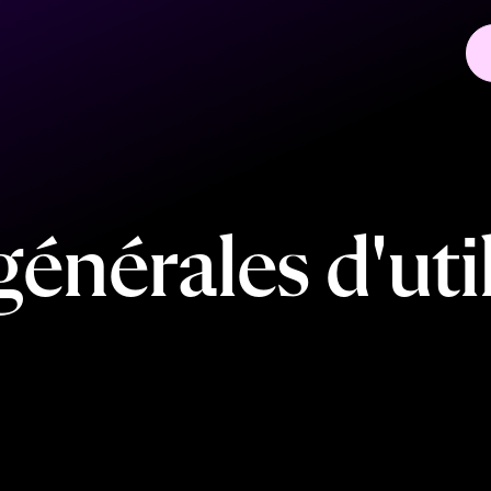
g
é
n
é
r
a
l
e
s
d
'
u
t
i