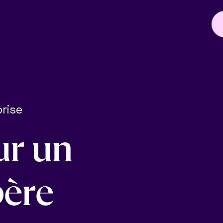
prise
u
r
u
n
p
è
r
e