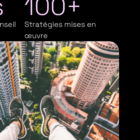
s
100+
nseil
Stratégies mises en
œuvre