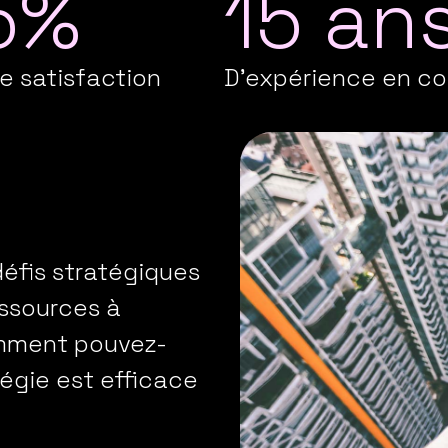
5%
15 an
e satisfaction
D'expérience en co
défis stratégiques
essources à
omment pouvez-
tégie est efficace