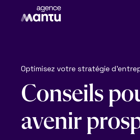
Optimisez votre stratégie d'entre
C
o
n
s
e
i
l
s
p
o
a
v
e
n
i
r
p
r
o
s