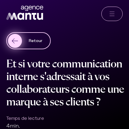
Retour
E
t
s
i
v
o
t
r
e
c
o
m
m
u
n
i
c
a
t
i
o
n
i
n
t
e
r
n
e
s
'
a
d
r
e
s
s
a
i
t
à
v
o
s
c
o
l
l
a
b
o
r
a
t
e
u
r
s
c
o
m
m
e
u
n
e
m
a
r
q
u
e
à
s
e
s
c
l
i
e
n
t
s
?
Temps de lecture
4
min.